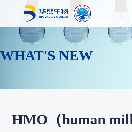
WHAT'S NEW
HMO（human milk o